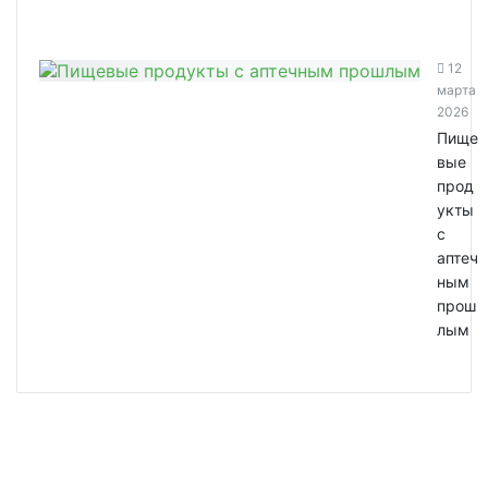
12
марта
2026
Пище
вые
прод
укты
с
аптеч
ным
прош
лым