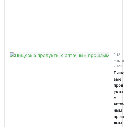
12
марта
2026
Пище
вые
прод
укты
с
аптеч
ным
прош
лым