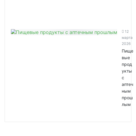
12
марта
2026
Пище
вые
прод
укты
с
аптеч
ным
прош
лым