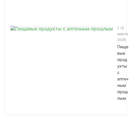
12
марта
2026
Пище
вые
прод
укты
с
аптеч
ным
прош
лым