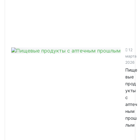
12
марта
2026
Пище
вые
прод
укты
с
аптеч
ным
прош
лым