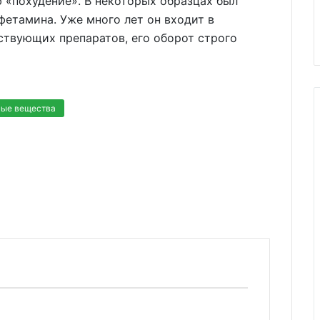
 «похудение». В некоторых образцах был
етамина. Уже много лет он входит в
ствующих препаратов, его оборот строго
ые вещества