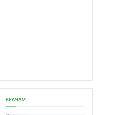
news/rynok-nelegalnykh-biodobavok-s/
ВРАЧАМ