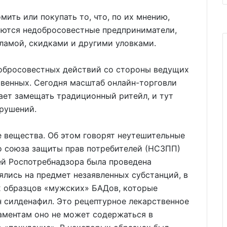
ить или покупать то, что, по их мнению,
зуются недобросовестные предприниматели,
ламой, скидками и другими уловками.
добросовестных действий со стороны ведущих
твенных. Сегодня масштаб онлайн-торговли
нает замещать традиционный ритейл, и тут
рушений.
 вещества. Об этом говорят неутешительные
о союза защиты прав потребителей (НСЗПП)
ей Роспотребнадзора была проведена
ялись на предмет незаявленных субстанций, в
2 образцов «мужских» БАДов, которые
н силденафил. Это рецептурное лекарственное
ламентам оно не может содержаться в