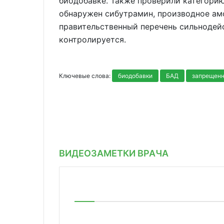
биодобавке. Также проверили категорию
обнаружен сибутрамин, производное амф
правительственный перечень сильнодей
контролируется.
Ключевые слова:
биодобавки
БАД
запрещенн
ВИДЕОЗАМЕТКИ ВРАЧА