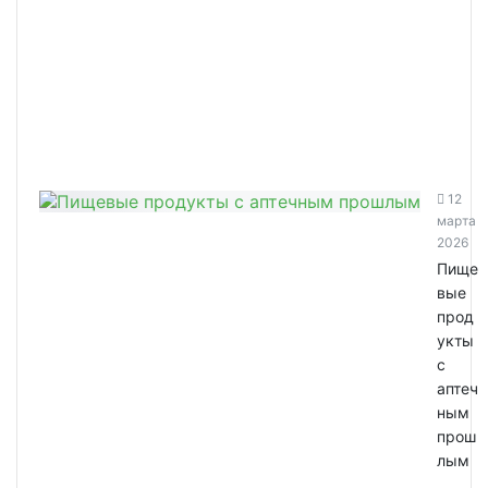
12
марта
2026
Пище
вые
прод
укты
с
аптеч
ным
прош
лым