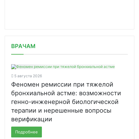
/news/roszdravnadzor-otsenit-gotovnost-
ВРАЧАМ
uchastnikov-farmr/
5 августа 2026
Феномен ремиссии при тяжелой
бронхиальной астме: возможности
генно-инженерной биологической
терапии и нерешенные вопросы
верификации
Подробнее