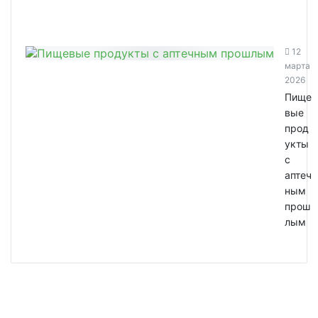
12
марта
2026
Пище
вые
прод
укты
с
аптеч
ным
прош
лым