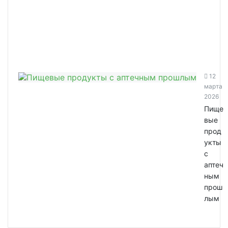
12
марта
2026
Пище
вые
прод
укты
с
аптеч
ным
прош
лым