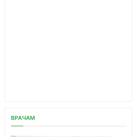
/news/rossiyskie-uchenye-vypuskayut/
ВРАЧАМ