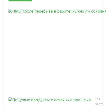
12
марта