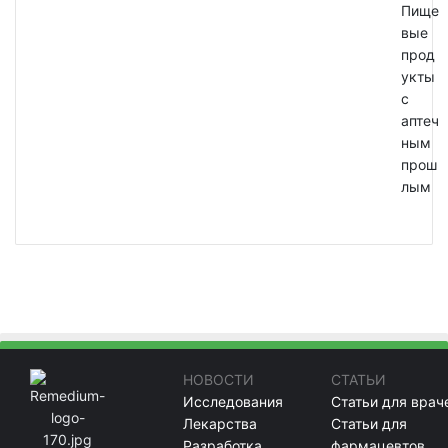
Пище
вые
прод
укты
с
аптеч
ным
прош
лым
НОВОСТИ
СТАТЬИ
Исследования
Статьи для врач
Лекарства
Статьи для
Разработка
фармацевтов