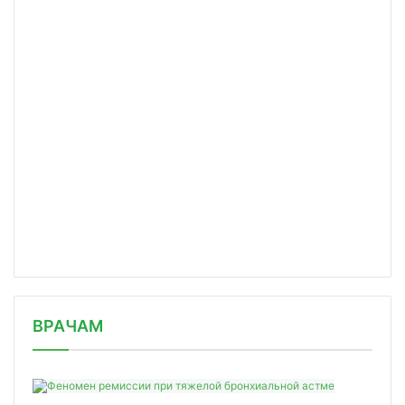
/news/rossiyskie-apteki-otkazyvayuts/
ВРАЧАМ