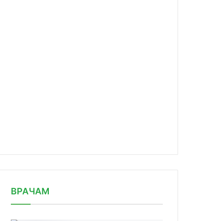
news/rossiya-i-uzbekistan-obsudili-/
ВРАЧАМ