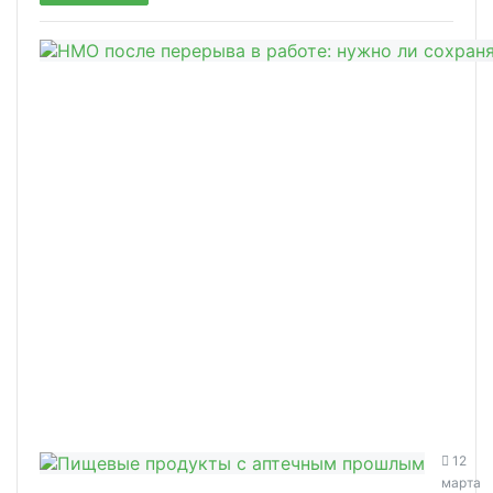
12
марта