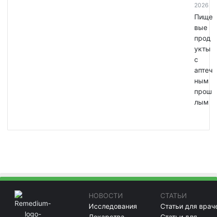
2026
Пище
вые
прод
укты
с
аптеч
ным
прош
лым
НОВОСТИ
СТАТЬИ
Исследования
Статьи для врач
Лекарства
Статьи для