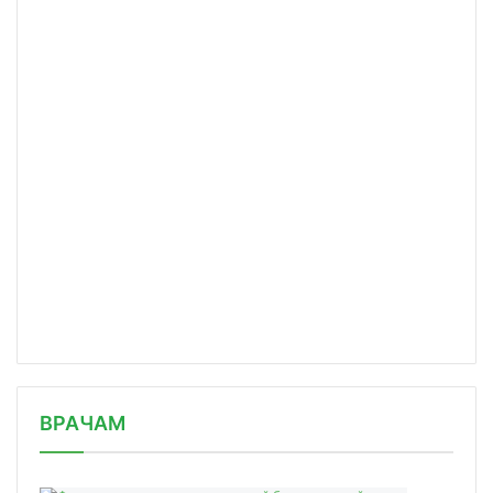
/news/rossii-ponadobitsya-bolee-45-m/
ВРАЧАМ