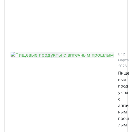
12
марта
2026
Пище
вые
прод
укты
с
аптеч
ным
прош
лым