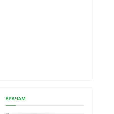
news/rfpi-otpravil-pervuyu-partiyu-/
ВРАЧАМ