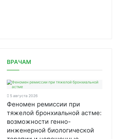
news/rcl-foods-unichtozhila-410-tys/
ВРАЧАМ
5 августа 2026
Феномен ремиссии при
тяжелой бронхиальной астме:
возможности генно-
инженерной биологической