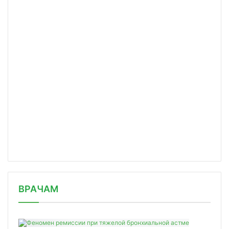
/news/razrabotany-mikrogeli-poleznye/
ВРАЧАМ