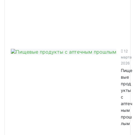
12
марта
2026
Пище
вые
прод
укты
с
аптеч
ным
прош
лым