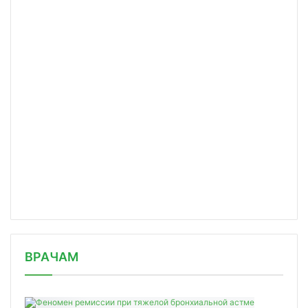
/news/rasprostranennost-bronkhialnoy-astmy/
ВРАЧАМ