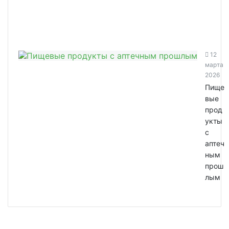
12
марта
2026
Пище
вые
прод
укты
с
аптеч
ным
прош
лым