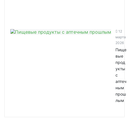
12
марта
2026
Пище
вые
прод
укты
с
аптеч
ным
прош
лым