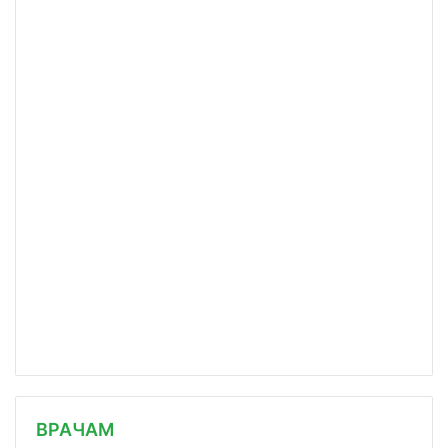
/news/psikhiatrov-i-narkologov-rossi/
ВРАЧАМ