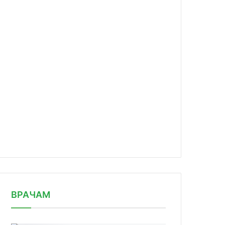
news/preparat-ot-amgen-dlya-lecheni/
ВРАЧАМ