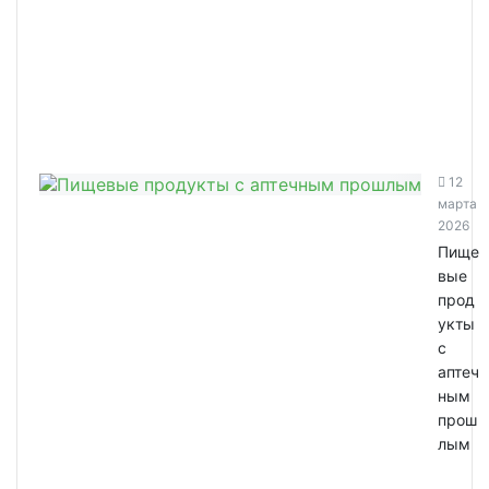
12
марта
2026
Пище
вые
прод
укты
с
аптеч
ным
прош
лым