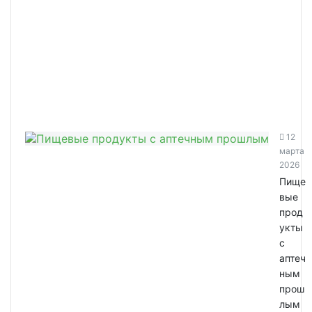
12
марта
2026
Пище
вые
прод
укты
с
аптеч
ным
прош
лым