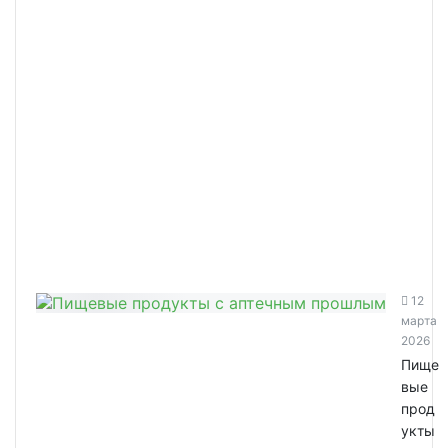
12
марта
2026
Пище
вые
прод
укты