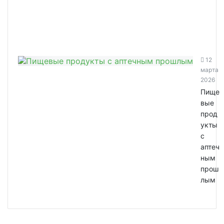
12
марта
2026
Пище
вые
прод
укты
с
аптеч
ным
прош
лым