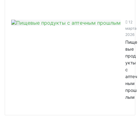
12
марта
2026
Пище
вые
прод
укты
с
аптеч
ным
прош
лым