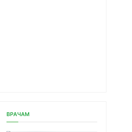
news/philips-predpisano-provesti-po/
ВРАЧАМ