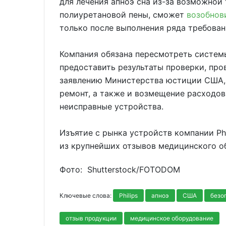
для лечения апноэ сна из-за возможной
полиуретановой пены, сможет
возобнов
только после выполнения ряда требован
Компания обязана пересмотреть системы
предоставить результаты проверки, пр
заявлению Министерства юстиции США, 
ремонт, а также и возмещение расходо
неисправные устройства.
Изъятие с рынка устройств компании Phi
из крупнейших отзывов медицинского о
Фото: Shutterstoсk/FOTODOM
Ключевые слова:
Philips
апноэ
США
безо
отзыв продукции
медицинское оборудование