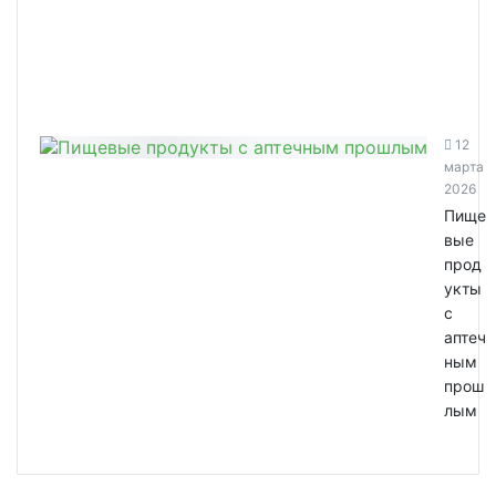
12
марта
2026
Пище
вые
прод
укты
с
аптеч
ным
прош
лым