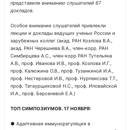
представили вниманию слушателей 67
докладов.
Особое внимание слушателей привлекли
лекции и доклады ведущих ученых России и
зарубежных коллег (акад. РАН Козлова В.А.,
акад. РАН Черешнева В.А., член-корр. РАН
Симбирцева А.С., член-корр РАН Тутельяна
А.В., проф. Иванова И.В., проф. Козлова И.Г.,
проф. Калюжина О.В., проф. Тузанкиной И.А.,
проф. Нестеровой И.В., проф. Нурпеисова Т.Т.,
проф. Татаурщиковой Н.С., проф. Иловайской
И.А., проф. Берсеневой Е.А.)
ТОП СИМПОЗИУМОВ. 17 НОЯБРЯ:
● Адаптивная иммунорегуляция в