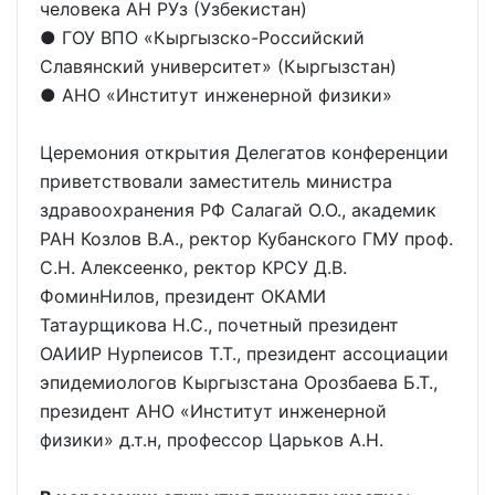
человека АН РУз (Узбекистан)
● ГОУ ВПО «Кыргызско-Российский
Славянский университет» (Кыргызстан)
● АНО «Институт инженерной физики»
Церемония открытия Делегатов конференции
приветствовали заместитель министра
здравоохранения РФ Салагай О.О., академик
РАН Козлов В.А., ректор Кубанского ГМУ проф.
С.Н. Алексеенко, ректор КРСУ Д.В.
ФоминНилов, президент ОКАМИ
Татаурщикова Н.С., почетный президент
ОАИИР Нурпеисов Т.Т., президент ассоциации
эпидемиологов Кыргызстана Орозбаева Б.Т.,
президент АНО «Институт инженерной
физики» д.т.н, профессор Царьков А.Н.