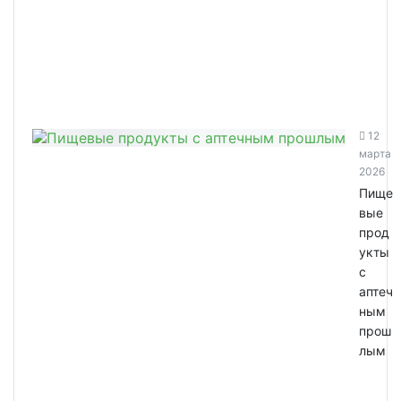
12
марта
2026
Пище
вые
прод
укты
с
аптеч
ным
прош
лым