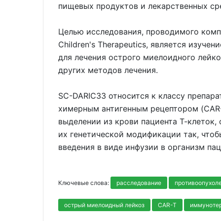
пищевых продуктов и лекарственных ср
Целью исследования, проводимого компа
Children's Therapeutics, является изуче
для лечения острого миелоидного лейко
других методов лечения.
SC-DARIC33 относится к классу препара
химерным антигенным рецептором (CAR-
выделении из крови пациента Т-клеток
их генетической модификации так, чтоб
введения в виде инфузии в организм пац
Ключевые слова:
расследование
противоопухол
острый миелоидный лейкоз
CAR-T
иммуноте