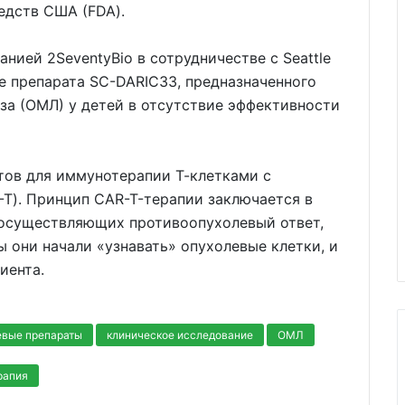
едств США (FDA).
нией 2SeventyBio в сотрудничестве с Seattle
ние препарата SC-DARIC33, предназначенного
за (ОМЛ) у детей в отсутствие эффективности
тов для иммунотерапии Т-клетками с
T). Принцип CAR-T-терапии заключается в
, осуществляющих противоопухолевый ответ,
ы они начали «узнавать» опухолевые клетки, и
иента.
евые препараты
клиническое исследование
ОМЛ
рапия