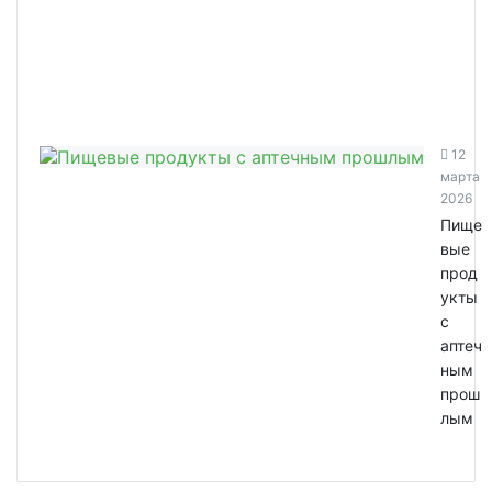
12
марта
2026
Пище
вые
прод
укты
с
аптеч
ным
прош
лым