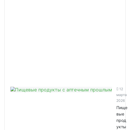
12
марта
2026
Пище
вые
прод
укты