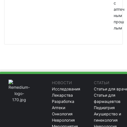
с
аптеч
ным
прош
лым
НОВОСТИ
СТАТЬИ
Исследования
Статьи для врач
Лекарства
Статьи для
Разработка
фармацевтов
Аптеки
Педиатрия
Онкология
Акушерство и
Неврология
гинекология
Мероприятия
Неврология