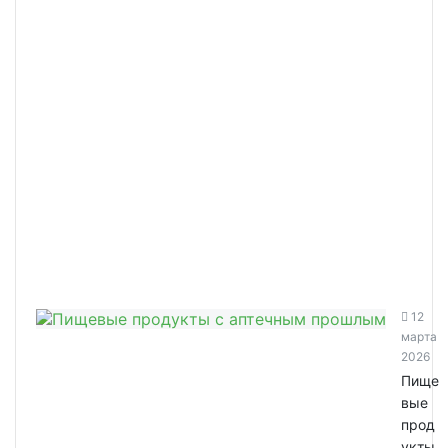
12
марта
2026
Пище
вые
прод
укты