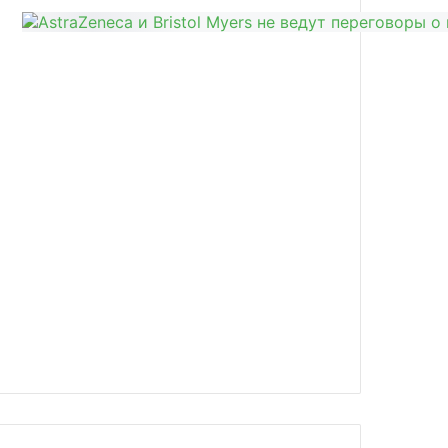
news/onlayn-torgovlya-mozhet-obespe/