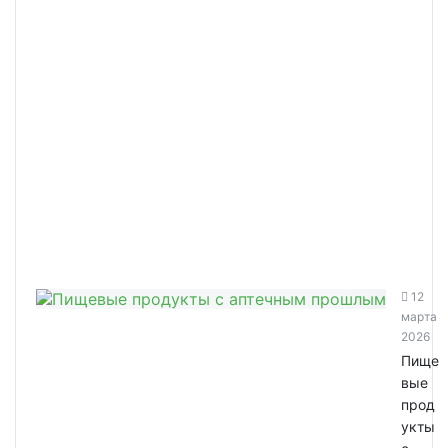
12
марта
2026
Пище
вые
прод
укты