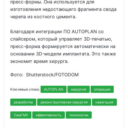
пресс-формы. Она используется для
изготовления недостающего фрагмента свода
черепа из костного цемента.
Благодаря интеграции ПО AUTOPLAN со
слайсером, который управляет 3D-печатью,
пресс-форма формируется автоматически на
основании 3D-модели имплантата. Это также
экономит время хирурга.
Фото: Shutterstoсk/FOTODOM
Ключевые слова:
AUTOPLAN
хирургия
операции
разработка
реконструктивная хирургия
навигация
СамГМУ
эффективность
технологии