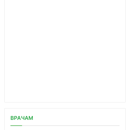
/news/novyy-modul-dlya-khirurgichesk/
ВРАЧАМ