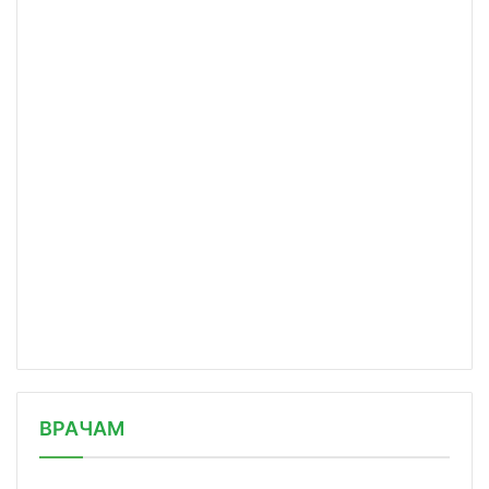
/news/novye-vyzovy-dlya-otechestvenn/
ВРАЧАМ