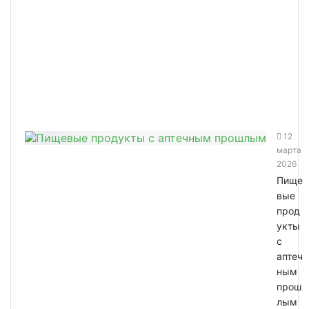
12
марта
2026
Пище
вые
прод
укты
с
аптеч
ным
прош
лым