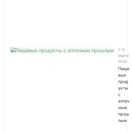
12
марта
2026
Пище
вые
прод
укты
с
аптеч
ным
прош
лым