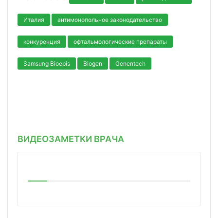
Италия
антимонопольное законодательство
конкуренция
офтальмологические препараты
Samsung Bioepis
Biogen
Genentech
ВИДЕОЗАМЕТКИ ВРАЧА