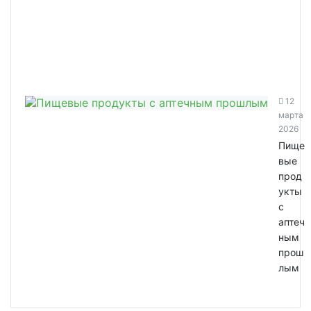
12
марта
2026
Пище
вые
прод
укты
с
аптеч
ным
прош
лым