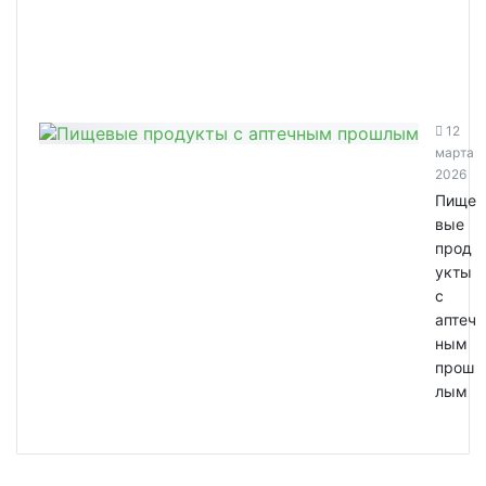
12
марта
2026
Пище
вые
прод
укты
с
аптеч
ным
прош
лым