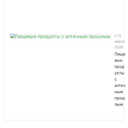
12
марта
2026
Пище
вые
прод
укты
с
аптеч
ным
прош
лым