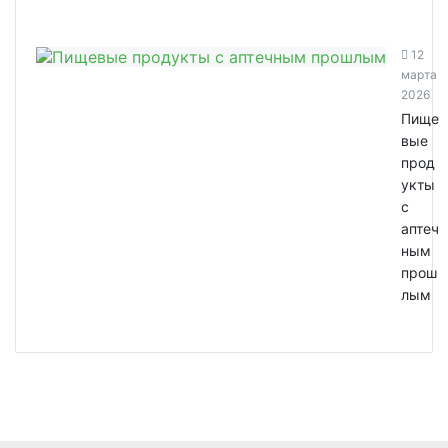
12
марта
2026
Пище
вые
прод
укты
с
аптеч
ным
прош
лым