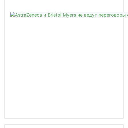
/news/msd-i-daiichi-sdelka-na-5-5-ml/