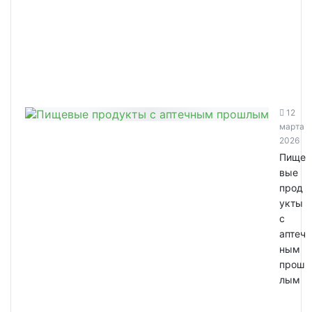
12
марта
2026
Пище
вые
прод
укты
с
аптеч
ным
прош
лым