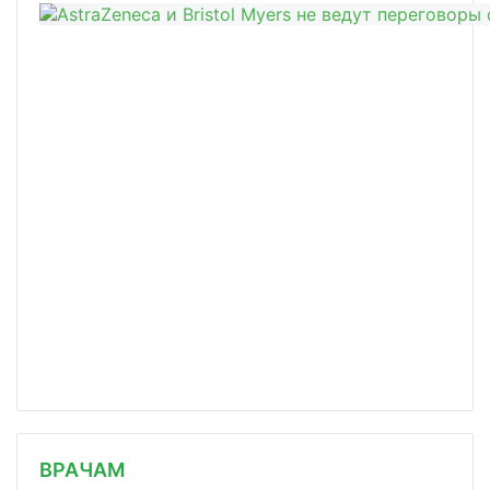
/news/minzdrav-razreshit-off-label-p/
ВРАЧАМ