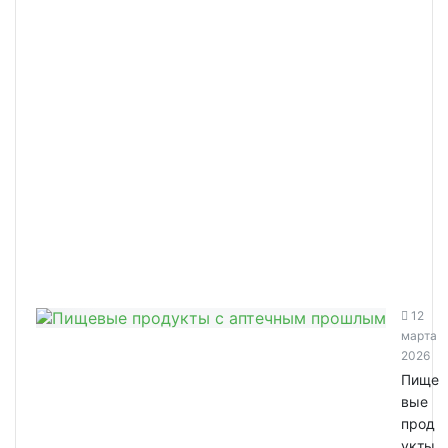
12
марта
2026
Пище
вые
прод
укты