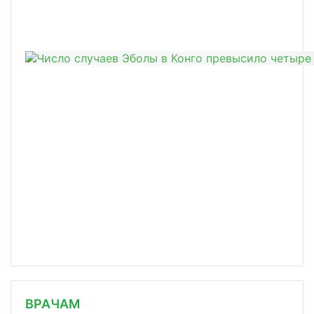
/news/mikhail-murashko-voshel-v-sost/
ВРАЧАМ