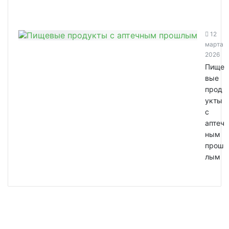
12
марта
2026
Пище
вые
прод
укты
с
аптеч
ным
прош
лым